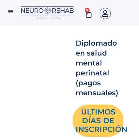
Ir
0
Cart
al
Neuro Rehab News
contenido
Diplomado
en salud
mental
perinatal
(pagos
mensuales)
ÚLTIMOS
DÍAS DE
INSCRIPCIÓN