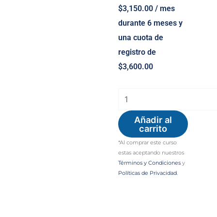
$
3,150.00
/ mes
durante 6 meses y
una cuota de
registro de
$
3,600.00
Diplomado
en
Añadir al
salud
carrito
mental
*Al comprar este curso
perinatal
estas aceptando nuestros
Términos y Condiciones
y
(pagos
Políticas de Privacidad
.
mensuales)
cantidad