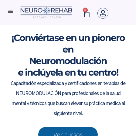
Ir
0
Cart
al
Neuro Rehab News
contenido
¡Conviértase en un pionero
en
Neuromodulación
e inclúyela en tu centro!
Capacitación especializada y certificaciones en terapias de
NEUROMODULACIÓN para profesionales de la salud
mental y técnicos que buscan elevar su práctica medica al
siguiente nivel.
Ver cursos