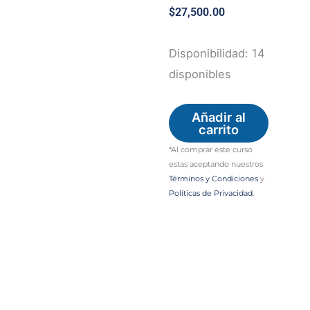
$
27,500.00
Trastornos
Disponibilidad:
14
adictivos
disponibles
II:
fundamentos
Añadir al
carrito
clínicos
*Al comprar este curso
y
estas aceptando nuestros
actualización
Términos y Condiciones
y
Políticas de Privacidad
.
terapeútica
cantidad