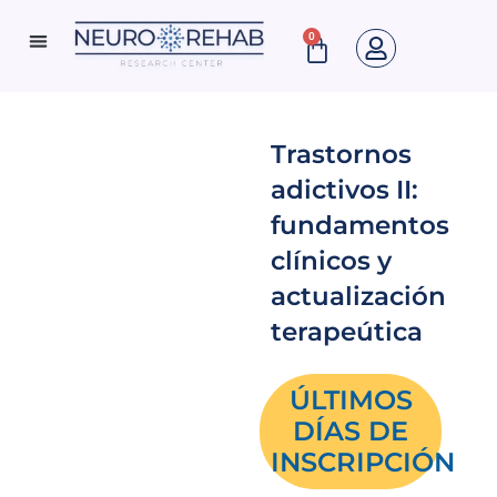
Ir
0
Cart
al
Neuro Rehab News
contenido
Trastornos
adictivos II:
fundamentos
clínicos y
actualización
terapeútica
ÚLTIMOS
DÍAS DE
INSCRIPCIÓN