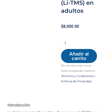
(Li-TMS) en
adultos
$
8,000.00
Curso
avanzado
Añadir al
de
carrito
las
*Al comprar este curso
aplicaciones
estas aceptando nuestros
Términos y Condiciones
y
clínicas
Políticas de Privacidad
.
de
la
estimulación
Introducción
magnética