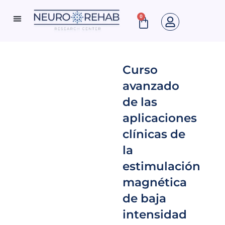
Ir
0
Cart
al
Neuro Rehab News
contenido
Curso
avanzado
de las
aplicaciones
clínicas de
la
estimulación
magnética
de baja
intensidad