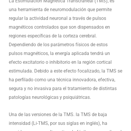
La Estimulación Magnética Transcraneal (TMS), es
de
una herramienta de neuromodulación que permite
baja
regular la actividad neuronal a través de pulsos
intensidad
magnéticos controlados que son dispensados en
(Li-
regiones específicas de la corteza cerebral.
TMS)
Dependiendo de los parámetros físicos de estos
en
pulsos magnéticos, la energía aplicada tendrá un
adultos
efecto excitatorio o inhibitorio en la región cortical
cantidad
estimulada. Debido a este efecto focalizado, la TMS se
ha perfilado como una técnica innovadora, efectiva,
segura y no invasiva para el tratamiento de distintas
patologías neurológicas y psiquiátricas.
Una de las versiones de la TMS. la TMS de baja
intensidad (Li-TMS, por sus siglas en inglés), ha