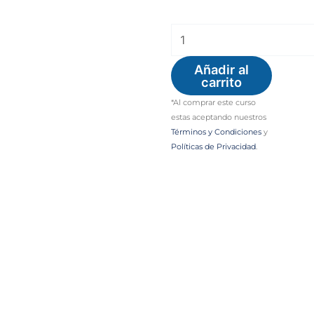
6to
curso
Añadir al
anual
carrito
de
*Al comprar este curso
la
estas aceptando nuestros
Términos y Condiciones
y
Sociedad
Políticas de Privacidad
.
Mexicana
de
Neuromodulación
cantidad