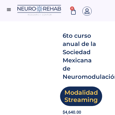
Ir
0
Cart
al
Neuro Rehab News
contenido
6to curso
anual de la
Sociedad
Mexicana
de
Neuromodulació
Modalidad
Streaming
$
4,640.00