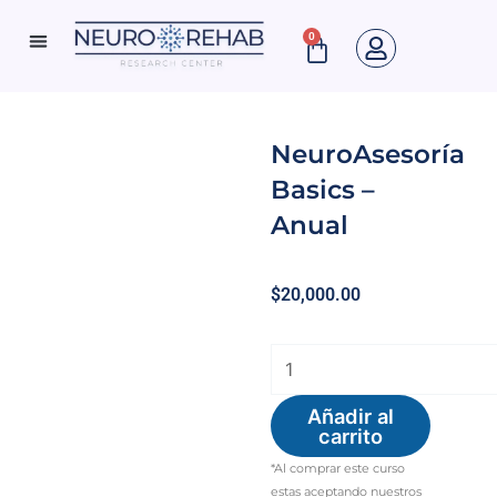
Ir
0
Cart
al
Neuro Rehab News
contenido
NeuroAsesoría
Basics –
Anual
$
20,000.00
NeuroAsesoría
Basics
Añadir al
–
carrito
Anual
*Al comprar este curso
cantidad
estas aceptando nuestros