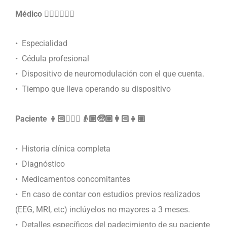
Médico 👩🏻‍⚕️👨🏻‍⚕️
•⁠ ⁠Especialidad
•⁠ ⁠Cédula profesional
•⁠ ⁠Dispositivo de neuromodulación con el que cuenta.
•⁠ ⁠Tiempo que lleva operando su dispositivo
Paciente 👦🏻👱🏼‍♂️👴🏼🧓🏼👩🏻👧🏽
• ⁠Historia clínica completa
• ⁠Diagnóstico
• Medicamentos concomitantes
• En caso de contar con ⁠estudios previos realizados
(EEG, M
R
I, etc) inclúyelos no mayores a 3 meses.
• Detalles específicos del padecimiento de su paciente