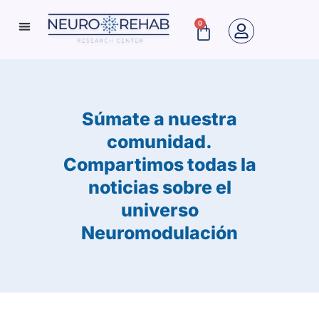
Ir
0
Cart
al
Neuro Rehab News
contenido
Súmate a nuestra
comunidad.
Compartimos todas la
noticias sobre el
universo
Neuromodulación