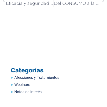
Eficacia y seguridad del sistema de terapia magnética de pulsos en el trastorno de insomnio: un ensayo multicéntrico, aleatorizado, doble ciego y controlado con placebo
Del CONSUMO a la RECUPERACIÓN: El Poder de la NEUROMODULACIÓN
Categorías
Afecciones y Tratamientos
Webinars
Notas de interés