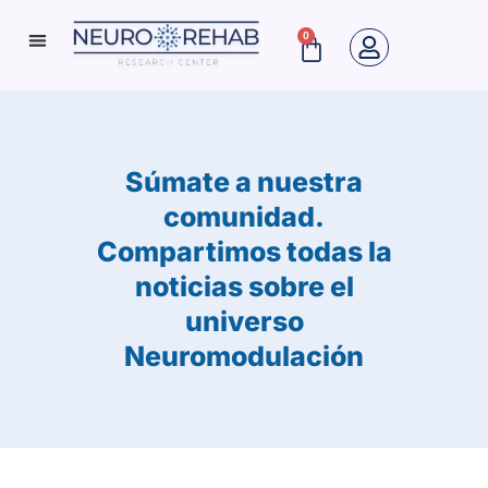
Ir
0
Cart
al
Neuro Rehab News
contenido
Súmate a nuestra
comunidad.
Compartimos todas la
noticias sobre el
universo
Neuromodulación