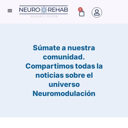
Ir
0
Cart
al
Neuro Rehab News
contenido
Súmate a nuestra
comunidad.
Compartimos todas la
noticias sobre el
universo
Neuromodulación