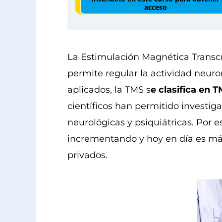
acceso
Instagram
TikTok
WhatsApp
Facebook
La Estimulación Magnética Transcr
permite regular la actividad neuro
aplicados, la TMS s
e clasifica en 
científicos han permitido investig
neurológicas y psiquiátricas. Por e
incrementando y hoy en día es má
privados.