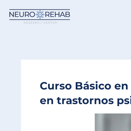
Ir
al
contenido
Curso Básico en 
en trastornos p