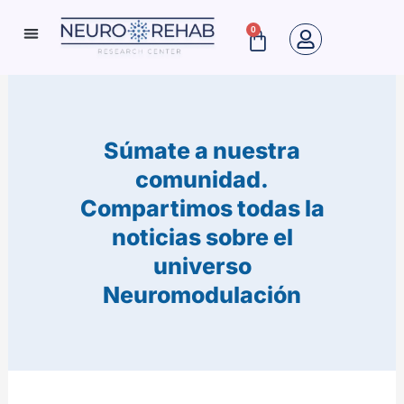
Ir
0
Cart
al
Neuro Rehab News
contenido
Súmate a nuestra
comunidad.
Compartimos todas la
noticias sobre el
universo
Neuromodulación