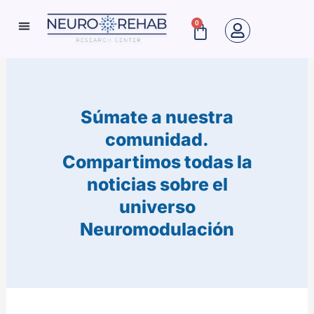
Ir
0
Cart
al
Neuro Rehab News
contenido
Súmate a nuestra
comunidad.
Compartimos todas la
noticias sobre el
universo
Neuromodulación