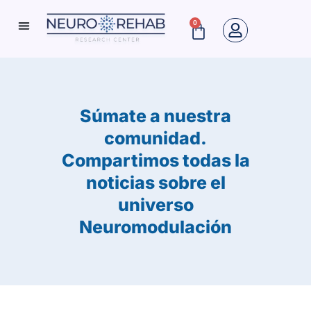
Ir
0
Cart
al
Neuro Rehab News
contenido
Súmate a nuestra
comunidad.
Compartimos todas la
noticias sobre el
universo
Neuromodulación