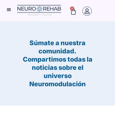
Ir
0
Cart
al
Neuro Rehab News
contenido
Súmate a nuestra
comunidad.
Compartimos todas la
noticias sobre el
universo
Neuromodulación