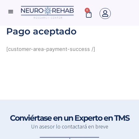
Ir
0
Cart
al
Neuro Rehab News
contenido
Pago aceptado
[customer-area-payment-success /]
Conviértase en un Experto en TMS
Un asesor lo contactará en breve