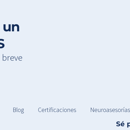
 un
S
n breve
Blog
Certificaciones
Neuroasesoría
Sé 