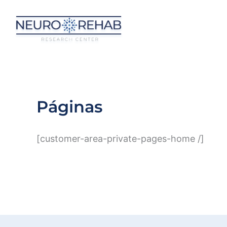
Ir
al
contenido
Páginas
[customer-area-private-pages-home /]