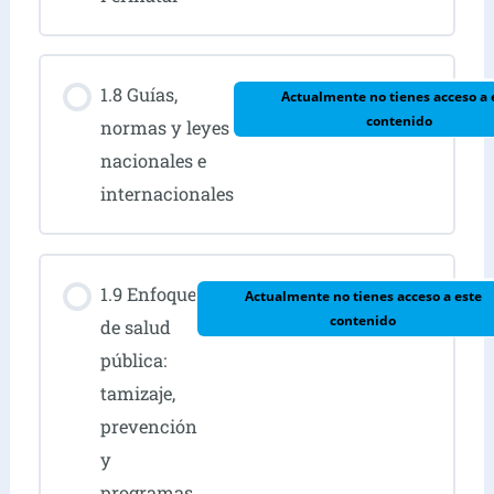
1.8 Guías,
Actualmente no tienes acceso a 
contenido
normas y leyes
nacionales e
internacionales
1.9 Enfoque
Actualmente no tienes acceso a este
contenido
de salud
pública:
tamizaje,
prevención
y
programas