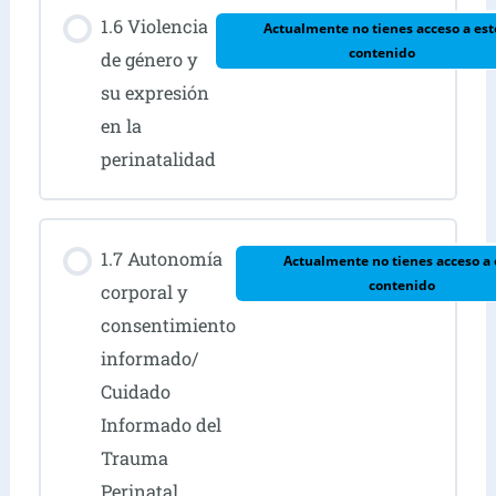
1.6 Violencia
Actualmente no tienes acceso a est
contenido
de género y
su expresión
en la
perinatalidad
1.7 Autonomía
Actualmente no tienes acceso a 
contenido
corporal y
consentimiento
informado/
Cuidado
Informado del
Trauma
Perinatal