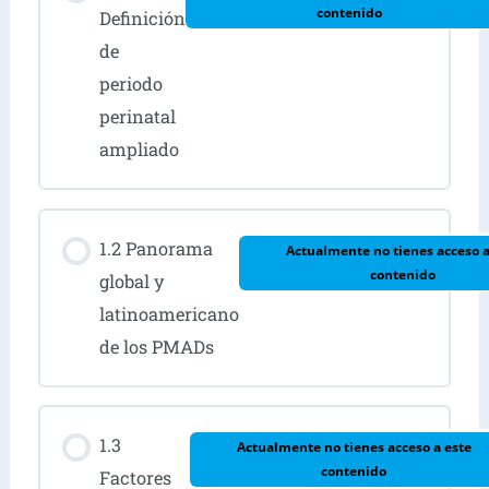
contenido
Definición
de
periodo
perinatal
ampliado
1.2 Panorama
Actualmente no tienes acceso a
contenido
global y
latinoamericano
de los PMADs
1.3
Actualmente no tienes acceso a este
contenido
Factores