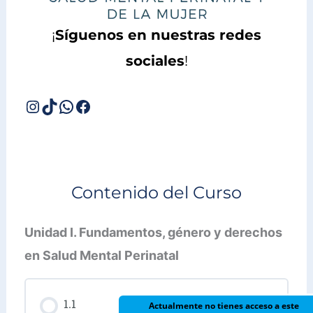
¡
Síguenos en nuestras redes
sociales
!
Contenido del Curso
Unidad I. Fundamentos, género y derechos
en Salud Mental Perinatal
1.1
Actualmente no tienes acceso a este