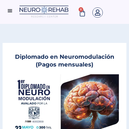
Ir
0
Cart
al
Neuro Rehab News
contenido
Diplomado en Neuromodulación
(Pagos mensuales)