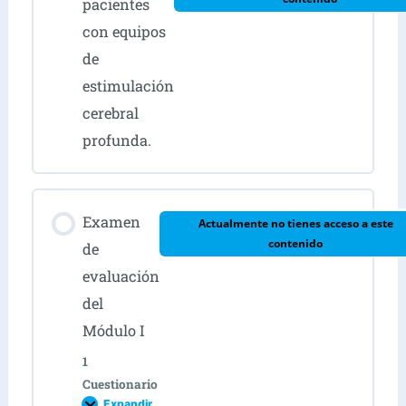
pacientes
con equipos
de
estimulación
cerebral
profunda.
Examen
Actualmente no tienes acceso a este
contenido
de
evaluación
del
Módulo I
1
Cuestionario
Expandir