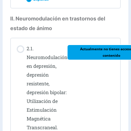
II. Neuromodulación en trastornos del
Contenido de la Lección
estado de ánimo
2.1.
Examen de evaluación Módulo I –
Actualmente no tienes acceso
contenido
Diplomado Neuromodulación
Neuromodulación
en depresión,
depresión
resistente,
depresión bipolar:
Utilización de
Estimulación
Magnética
Transcraneal.