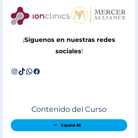
¡
Síguenos en nuestras redes
sociales
!
Examen
Lecciones
de
evaluación
Contenido del Curso
del
Módulo
I
Expand All