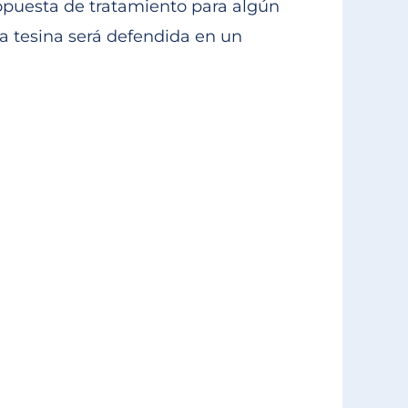
opuesta de tratamiento para algún
a tesina será defendida en un
Dr. Vict